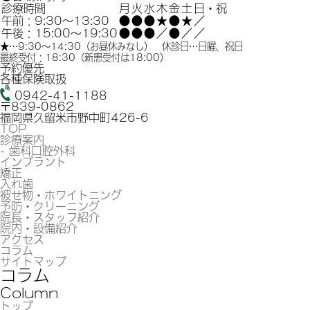
診療時間
月
火
水
木
金
土
日・祝
午前：9:30～13:30
●
●
●
★
●
★
／
午後：15:00～19:30
●
●
●
／
●
／
／
★
…9:30～14:30（お昼休みなし） 休診日…日曜、祝日
最終受付：18:30（新患受付は18:00）
予約優先
各種保険取扱
0942-41-1188
〒839-0862
福岡県久留米市野中町426-6
TOP
診療案内
- 歯科口腔外科
インプラント
矯正
入れ歯
被せ物・ホワイトニング
予防・クリーニング
院長・スタッフ紹介
院内・設備紹介
アクセス
コラム
サイトマップ
コラム
Column
トップ