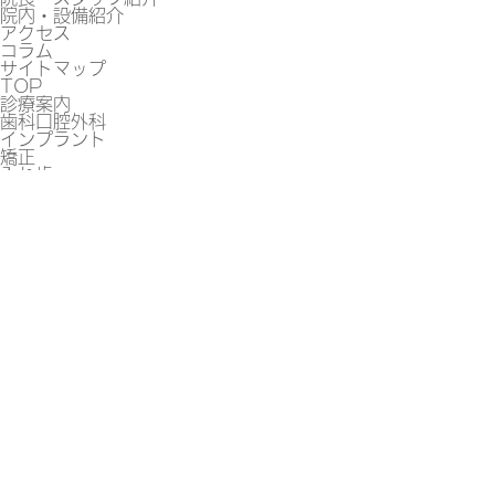
院内・設備紹介
アクセス
コラム
サイトマップ
TOP
診療案内
歯科口腔外科
インプラント
矯正
入れ歯
被せ物・ホワイトニング
予防・クリーニング
院長・スタッフ紹介
院内・設備紹介
アクセス
コラム
人気コラムランキング
サイトマップ
0942-41-1188
予約優先
各種保険取扱
►アクセス・診療時間
SNSでこのクリニックを紹介する